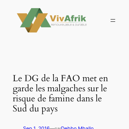
Aller
au
contenu
Le DG de la FAO met en
garde les malgaches sur le
risque de famine dans le
Sud du pays
Sep 1, 2016
—
Debbo Mballo
par