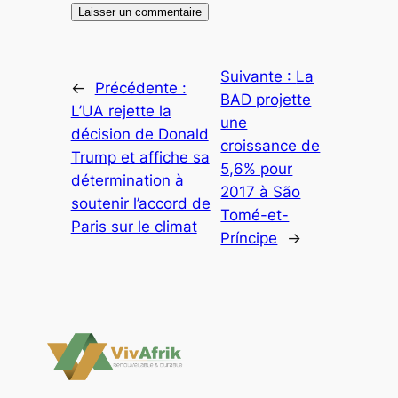
Suivante :
La
←
Précédente :
BAD projette
L’UA rejette la
une
décision de Donald
croissance de
Trump et affiche sa
5,6% pour
détermination à
2017 à São
soutenir l’accord de
Tomé-et-
Paris sur le climat
Príncipe
→