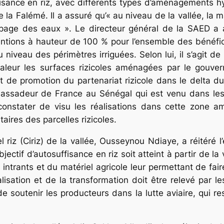
ffisance en riz, avec différents types d’aménagements hy
 la Falémé. Il a assuré qu’« au niveau de la vallée, la ma
pompage des eaux ». Le directeur général de la SAED a
ntions à hauteur de 100 % pour l’ensemble des bénéfic
 niveau des périmètres irriguées. Selon lui, il s’agit 
aleur les surfaces rizicoles aménagées par le gouver
et de promotion du partenariat rizicole dans le delta d
ambassadeur de France au Sénégal qui est venu dans le
constater de visu les réalisations dans cette zone 
aires des parcelles rizicoles.
 riz (Ciriz) de la vallée, Ousseynou Ndiaye, a réitéré 
objectif d’autosuffisance en riz soit atteint à partir de la
intrants et du matériel agricole leur permettant de fair
ialisation et de la transformation doit être relevé par
utenir les producteurs dans la lutte aviaire, qui rest