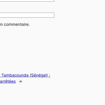
ain commentaire.
s à Tambacounda (Sénégal) :
 arrêtées
→