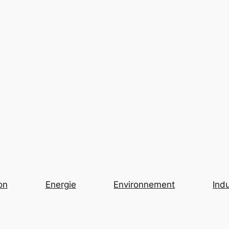
on
Energie
Environnement
Indu