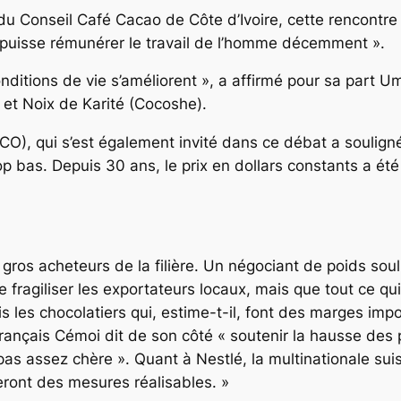
du Conseil Café Cacao de Côte d’Ivoire, cette rencontre 
ui puisse rémunérer le travail de l’homme décemment ».
nditions de vie s’améliorent », a affirmé pour sa part 
et Noix de Karité (Cocoshe).
CCO), qui s’est également invité dans ce débat a soulig
op bas. Depuis 30 ans, le prix en dollars constants a été
 gros acheteurs de la filière. Un négociant de poids sou
e fragiliser les exportateurs locaux, mais que tout ce q
s les chocolatiers qui, estime-t-il, font des marges impor
rançais Cémoi dit de son côté « soutenir la hausse des pr
as assez chère ». Quant à Nestlé, la multinationale suis
eront des mesures réalisables. »