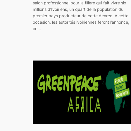
salon professionnel pour la filière qui fait vivre six
millions d’Ivoiriens, un quart de la population du
premier pays producteur de cette denrée. A cette
occasion, les autorités ivoiriennes feront l’annonce,
ce…