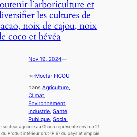
soutenir l’arboriculture et
diversifier les cultures de
cacao, noix de cajou, noix
de coco et hévéa
Nov 19, 2024
—
Moctar FICOU
par
dans
Agriculture
, 
Climat
, 
Environnement
, 
Industrie
, 
Santé
Publique
, 
Social
e secteur agricole au Ghana représente environ 21
 du Produit intérieur brut (PIB) du pays et emploie