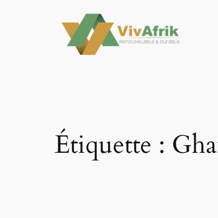
Aller
au
contenu
Étiquette :
Gha