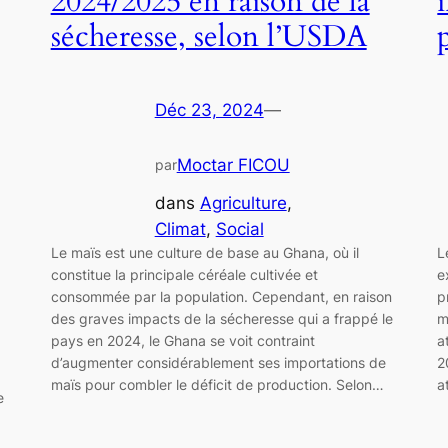
2024/2025 en raison de la
sécheresse, selon l’USDA
Déc 23, 2024
—
Moctar FICOU
par
dans
Agriculture
, 
Climat
, 
Social
Le maïs est une culture de base au Ghana, où il
L
constitue la principale céréale cultivée et
e
consommée par la population. Cependant, en raison
p
des graves impacts de la sécheresse qui a frappé le
m
pays en 2024, le Ghana se voit contraint
a
d’augmenter considérablement ses importations de
2
maïs pour combler le déficit de production. Selon…
a
e