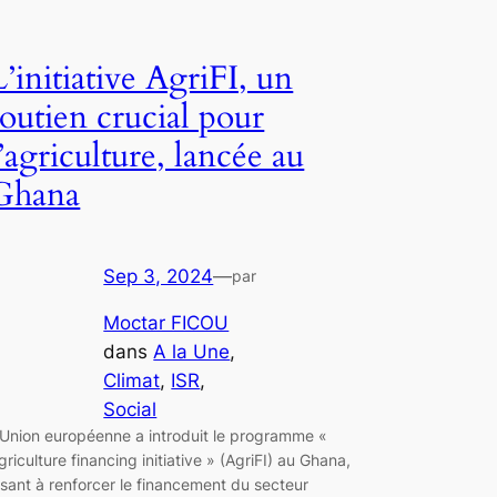
L’initiative AgriFI, un
soutien crucial pour
l’agriculture, lancée au
Ghana
Sep 3, 2024
—
par
Moctar FICOU
dans
A la Une
, 
Climat
, 
ISR
, 
Social
’Union européenne a introduit le programme «
griculture financing initiative » (AgriFI) au Ghana,
isant à renforcer le financement du secteur