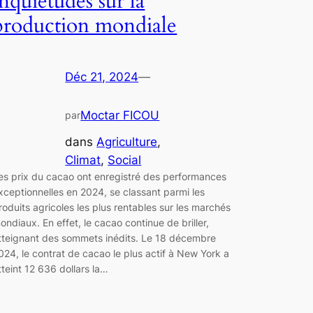
inquiétudes sur la
production mondiale
Déc 21, 2024
—
Moctar FICOU
par
dans
Agriculture
, 
Climat
, 
Social
es prix du cacao ont enregistré des performances
xceptionnelles en 2024, se classant parmi les
roduits agricoles les plus rentables sur les marchés
ondiaux. En effet, le cacao continue de briller,
tteignant des sommets inédits. Le 18 décembre
024, le contrat de cacao le plus actif à New York a
tteint 12 636 dollars la…