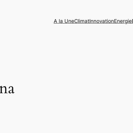
A la Une
Climat
Innovation
Energie
na