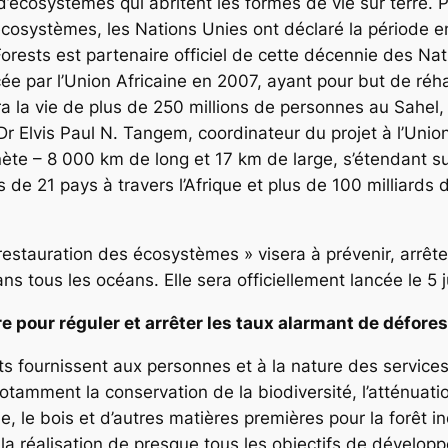
’écosystèmes qui abritent les formes de vie sur terre. P
 écosystèmes, les Nations Unies ont déclaré la période 
orests est partenaire officiel de cette décennie des Na
ancée par l’Union Africaine en 2007, ayant pour but de réh
ra la vie de plus de 250 millions de personnes au Sahel,
Dr Elvis Paul N. Tangem, coordinateur du projet à l’Union
nète – 8 000 km de long et 17 km de large, s’étendant su
de 21 pays à travers l’Afrique et plus de 100 milliards 
estauration des écosystèmes » visera à prévenir, arrêter
s tous les océans. Elle sera officiellement lancée le 5 j
e pour réguler et arrêter les taux alarmant de défores
ts fournissent aux personnes et à la nature des services
notamment la conservation de la biodiversité, l’atténuat
gie, le bois et d’autres matières premières pour la forêt 
la réalisation de presque tous les objectifs de dévelo