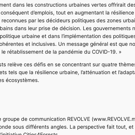
ent dans les constructions urbaines vertes offrirait d
 conséquent d’emplois, tout en augmentant la résilience 
 reconnues par les décideurs politiques des zones urba
rbains dans leur prise de décision. Les gouvernements n
a politique urbaine et dans l’implémentation des politique
t cohérentes et inclusives. Un message général est que 
te le rétablissement de la pandémie du COVID-19. »
ests relève ces défis en se concentrant sur quatre thèmes
jets tels que la résilience urbaine, l’atténuation et l’ad
 des écosystèmes.
é, le groupe de communication REVOLVE (www.REVOLVE.m
monde sous différents angles. La perspective fait tout, e
nitiative Cities4Forests.