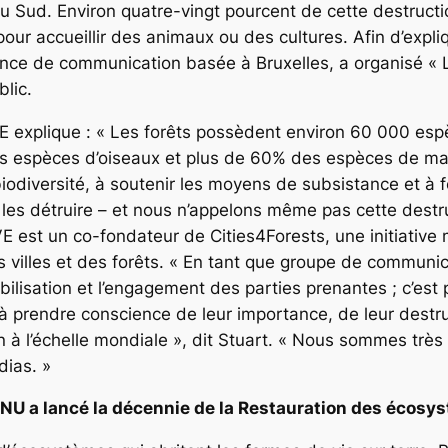
du Sud. Environ quatre-vingt pourcent de cette destruction
our accueillir des animaux ou des cultures. Afin d’expl
ence de communication basée à Bruxelles, a organisé « L
blic.
E explique : « Les forêts possèdent environ 60 000 esp
spèces d’oiseaux et plus de 60% des espèces de mammif
biodiversité, à soutenir les moyens de subsistance et à 
 les détruire – et nous n’appelons même pas cette des
E est un co-fondateur de Cities4Forests, une initiative 
 villes et des forêts. « En tant que groupe de communica
bilisation et l’engagement des parties prenantes ; c’est 
à prendre conscience de leur importance, de leur destru
 à l’échelle mondiale », dit Stuart. « Nous sommes très 
dias. »
l’ONU a lancé la décennie de la Restauration des éco