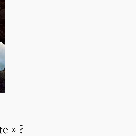
e » ?