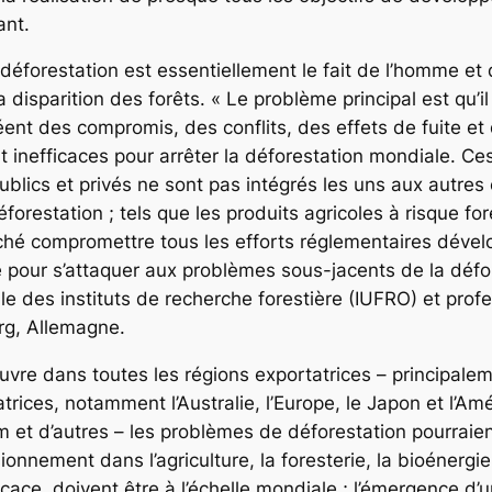
ant.
éforestation est essentiellement le fait de l’homme et
a disparition des forêts. « Le problème principal est qu’
nt des compromis, des conflits, des effets de fuite et d
 inefficaces pour arrêter la déforestation mondiale. C
blics et privés ne sont pas intégrés les uns aux autres e
orestation ; tels que les produits agricoles à risque fore
marché compromettre tous les efforts réglementaires déve
pour s’attaquer aux problèmes sous-jacents de la défore
ale des instituts de recherche forestière (IUFRO) et profe
rg, Allemagne.
e dans toutes les régions exportatrices – principalement 
rices, notamment l’Australie, l’Europe, le Japon et l’Am
m et d’autres – les problèmes de déforestation pourraien
ionnement dans l’agriculture, la foresterie, la bioénergie 
icace, doivent être à l’échelle mondiale ; l’émergence d