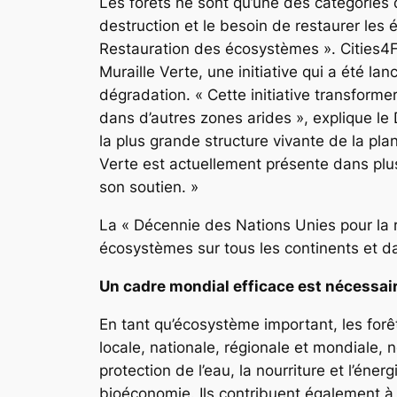
Les forêts ne sont qu’une des catégories d
destruction et le besoin de restaurer les
Restauration des écosystèmes ». Cities4F
Muraille Verte, une initiative qui a été l
dégradation. « Cette initiative transforme
dans d’autres zones arides », explique le 
la plus grande structure vivante de la pla
Verte est actuellement présente dans plus 
son soutien. »
La « Décennie des Nations Unies pour la r
écosystèmes sur tous les continents et dan
Un cadre mondial efficace est nécessair
En tant qu’écosystème important, les forê
locale, nationale, régionale et mondiale, 
protection de l’eau, la nourriture et l’éner
bioéconomie. Ils contribuent également à 