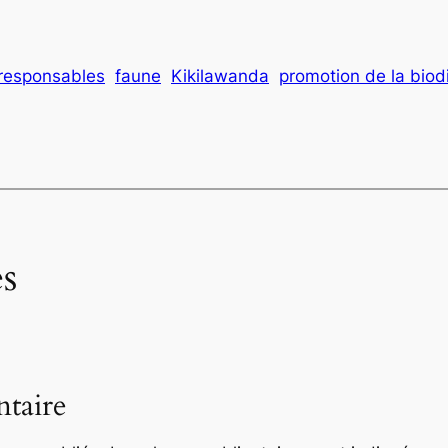
responsables
faune
Kikilawanda
promotion de la biodi
s
taire