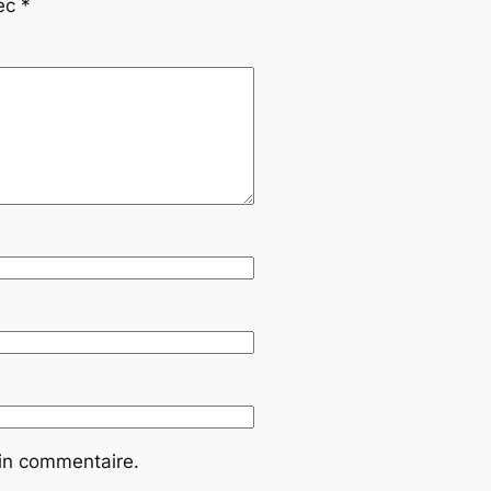
vec
*
ain commentaire.