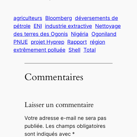
agriculteurs
Bloomberg
déversements de
pétrole
ENI
industrie extractive
Nettoyage
des terres des Ogonis
Nigéria
Ogoniland
PNUE
projet Hyprep
Rapport
région
extrêmement polluée
Shell
Total
Commentaires
Laisser un commentaire
Votre adresse e-mail ne sera pas
publiée.
Les champs obligatoires
sont indiqués avec
*