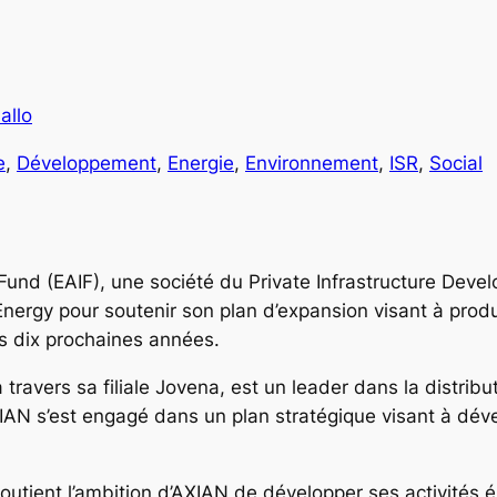
allo
e
, 
Développement
, 
Energie
, 
Environnement
, 
ISR
, 
Social
Fund (EAIF), une société du Private Infrastructure Dev
 Energy pour soutenir son plan d’expansion visant à pr
es dix prochaines années.
travers sa filiale Jovena, est un leader dans la distrib
IAN s’est engagé dans un plan stratégique visant à déve
outient l’ambition d’AXIAN de développer ses activités