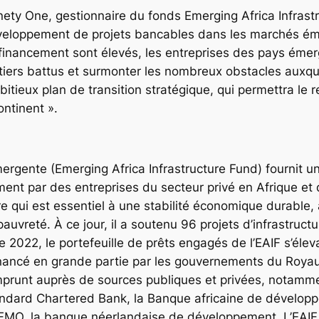
nety One, gestionnaire du fonds Emerging Africa Infrast
eloppement de projets bancables dans les marchés émer
 financement sont élevés, les entreprises des pays éme
entiers battus et surmonter les nombreux obstacles aux
itieux plan de transition stratégique, qui permettra le
ontinent ».
mergente (Emerging Africa Infrastructure Fund) fournit u
ement par des entreprises du secteur privé en Afrique et
re qui est essentiel à une stabilité économique durable, 
 pauvreté. À ce jour, il a soutenu 96 projets d’infrastruc
2022, le portefeuille de prêts engagés de l’EAIF s’élevait
 financé en grande partie par les gouvernements du Roy
emprunt auprès de sources publiques et privées, notamme
andard Chartered Bank, la Banque africaine de développe
FMO, la banque néerlandaise de développement. L’EAIF