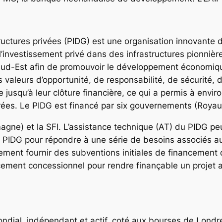
uctures privées (PIDG) est une organisation innovante
l’investissement privé dans des infrastructures pionnière
Sud-Est afin de promouvoir le développement économique
valeurs d’opportunité, de responsabilité, de sécurité, d’
e jusqu’à leur clôture financière, ce qui a permis à envi
orées. Le PIDG est financé par six gouvernements (Roya
agne) et la SFI. L’assistance technique (AT) du PIDG pe
 PIDG pour répondre à une série de besoins associés au c
ent fournir des subventions initiales de financement du 
cement concessionnel pour rendre finançable un projet a
ondial, indépendant et actif, coté aux bourses de Londr