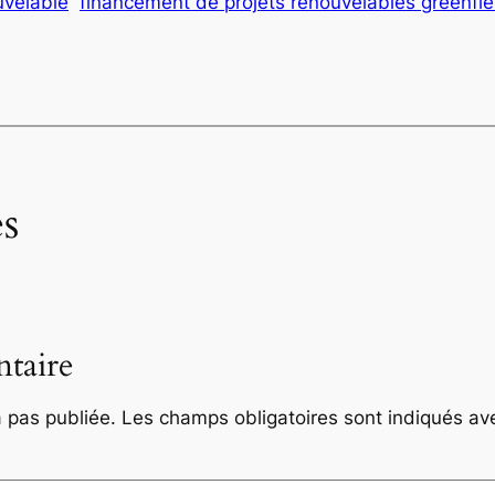
uvelable
financement de projets renouvelables greenfie
s
taire
 pas publiée.
Les champs obligatoires sont indiqués a