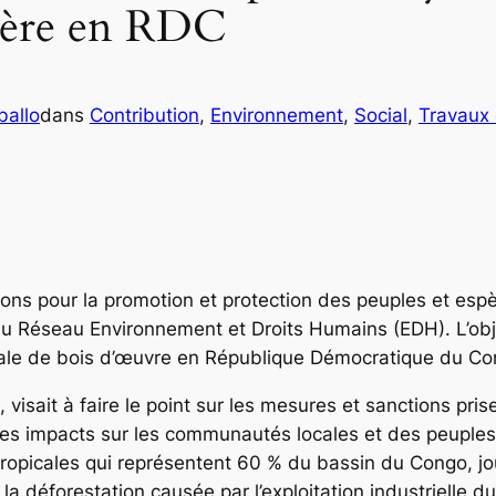
stière en RDC
allo
dans
Contribution
, 
Environnement
, 
Social
, 
Travaux 
ma
tions pour la promotion et protection des peuples et e
 du Réseau Environnement et Droits Humains (EDH). L’ob
llégale de bois d’œuvre en République Démocratique du Co
e, visait à faire le point sur les mesures et sanctions pr
 les impacts sur les communautés locales et des peuple
tropicales qui représentent 60 % du bassin du Congo, jo
 la déforestation causée par l’exploitation industrielle d