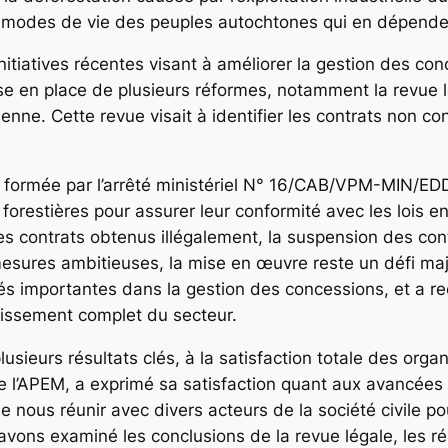
 modes de vie des peuples autochtones qui en dépende
s initiatives récentes visant à améliorer la gestion des co
ise en place de plusieurs réformes, notamment la revue 
éenne. Cette revue visait à identifier les contrats non 
le, formée par l’arrêté ministériel N° 16/CAB/VPM-MIN
s forestières pour assurer leur conformité avec les lois
 des contrats obtenus illégalement, la suspension des co
mesures ambitieuses, la mise en œuvre reste un défi ma
ités importantes dans la gestion des concessions, et a
inissement complet du secteur.
lusieurs résultats clés, à la satisfaction totale des org
l’APEM, a exprimé sa satisfaction quant aux avancées obt
e nous réunir avec divers acteurs de la société civile p
 avons examiné les conclusions de la revue légale, les rés