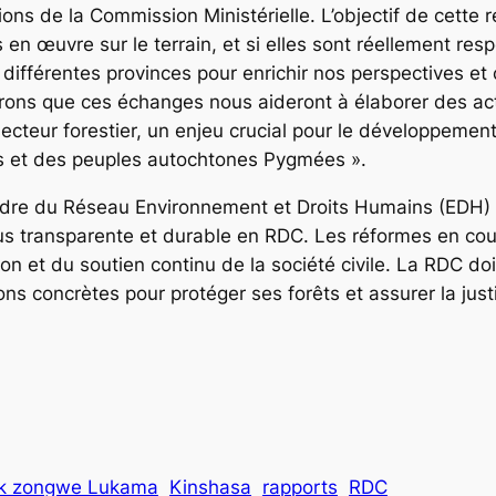
ons de la Commission Ministérielle. L’objectif de cett
n œuvre sur le terrain, et si elles sont réellement res
ifférentes provinces pour enrichir nos perspectives et
ons que ces échanges nous aideront à élaborer des act
cteur forestier, un enjeu crucial pour le développemen
s et des peuples autochtones Pygmées ».
adre du Réseau Environnement et Droits Humains (EDH) 
 plus transparente et durable en RDC. Les réformes en c
on et du soutien continu de la société civile. La RDC do
ns concrètes pour protéger ses forêts et assurer la jus
k zongwe Lukama
Kinshasa
rapports
RDC