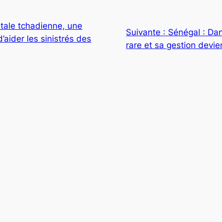
itale tchadienne, une
Suivante :
Sénégal : Dans
’aider les sinistrés des
rare et sa gestion devien