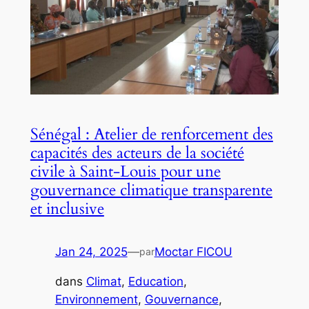
Sénégal : Atelier de renforcement des
capacités des acteurs de la société
civile à Saint-Louis pour une
gouvernance climatique transparente
et inclusive
Jan 24, 2025
—
Moctar FICOU
par
dans
Climat
, 
Education
, 
Environnement
, 
Gouvernance
, 