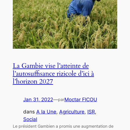
La Gambie vise l’atteinte de
l’autosuffisance rizicole d’ici à
l’horizon 2027
Jan 31, 2022
—
Moctar FICOU
par
dans
A la Une
, 
Agriculture
, 
ISR
, 
Social
Le président Gambien a promis une augmentation de