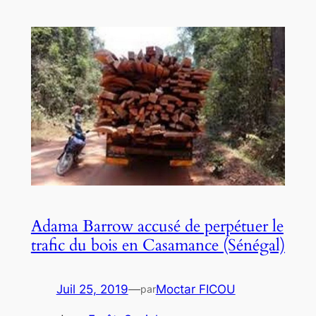
Adama Barrow accusé de perpétuer le
trafic du bois en Casamance (Sénégal)
Juil 25, 2019
—
Moctar FICOU
par