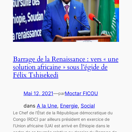
Barrage de la Renaissance : vers « une
solution africaine » sous l’égide de
Félix Tshisekedi
Mai 12, 2021
—
Moctar FICOU
par
dans
A la Une
, 
Energie
, 
Social
Le Chef de l’État de la République démocratique du
Congo (RDC) par ailleurs président en exercice de
l’Union africaine (UA) est arrivé en Éthiopie dans le