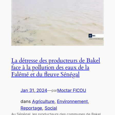
La détresse des producteurs de Bakel
face à la pollution des eaux de la
Falémé et du fleuve Sénégal
Jan 31, 2024
—
Moctar FICOU
par
dans
Agriculture
, 
Environnement
, 
Reportage
, 
Social
Au Sénégal, les producteurs des communes de Bakel