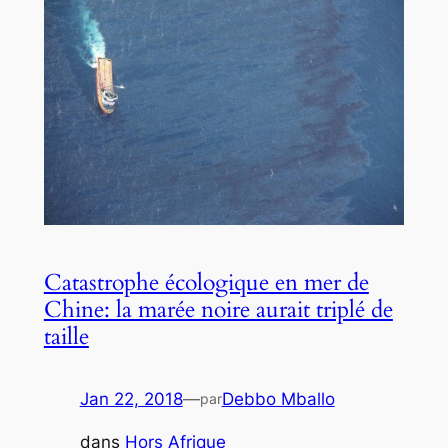
Catastrophe écologique en mer de
Chine: la marée noire aurait triplé de
taille
Jan 22, 2018
—
Debbo Mballo
par
dans
Hors Afrique