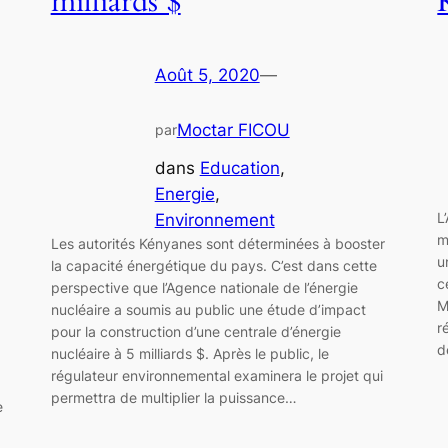
milliards $
Août 5, 2020
—
Moctar FICOU
par
dans
Education
, 
Energie
, 
L
Environnement
m
Les autorités Kényanes sont déterminées à booster
u
la capacité énergétique du pays. C’est dans cette
c
perspective que l’Agence nationale de l’énergie
M
nucléaire a soumis au public une étude d’impact
r
pour la construction d’une centrale d’énergie
d
nucléaire à 5 milliards $. Après le public, le
régulateur environnemental examinera le projet qui
permettra de multiplier la puissance…
e