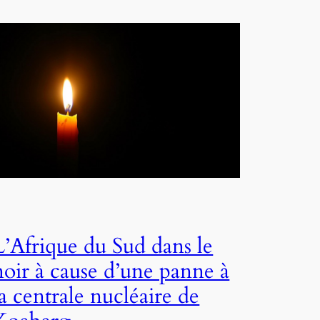
L’Afrique du Sud dans le
noir à cause d’une panne à
la centrale nucléaire de