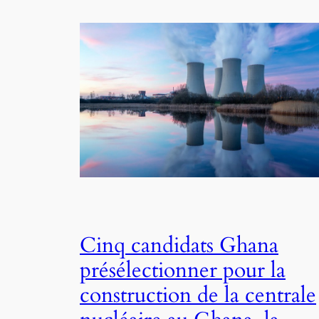
Cinq candidats Ghana
présélectionner pour la
construction de la centrale