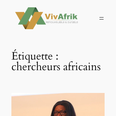
Aller
au
contenu
Étiquette :
chercheurs africains