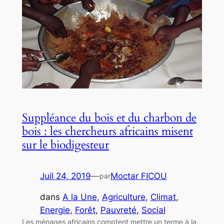
Suppléance du bois et du charbon de
bois : les chercheurs africains misent
sur le biodigesteur
Juil 24, 2019
—
Moctar FICOU
par
dans
A la Une
, 
Agriculture
, 
Climat
, 
Energie
, 
Forêt
, 
Pauvreté
, 
Social
Les ménages africains comptent mettre un terme à la