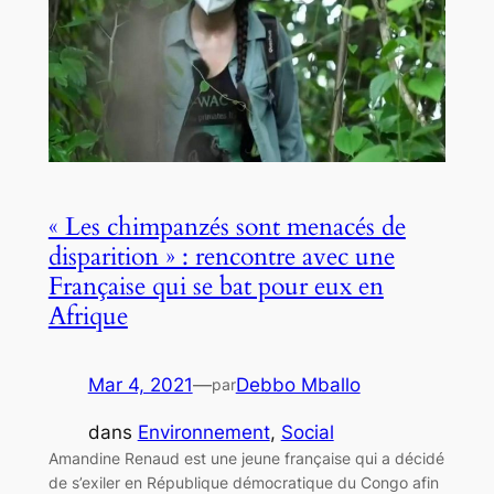
« Les chimpanzés sont menacés de
disparition » : rencontre avec une
Française qui se bat pour eux en
Afrique
Mar 4, 2021
—
Debbo Mballo
par
dans
Environnement
, 
Social
Amandine Renaud est une jeune française qui a décidé
de s’exiler en République démocratique du Congo afin