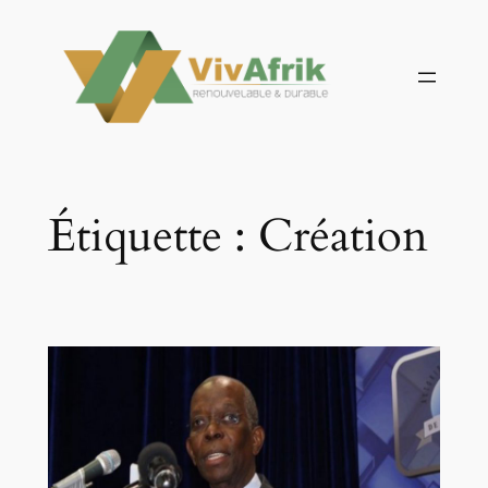
Aller
au
contenu
Étiquette :
Création