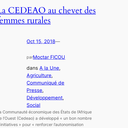
La CEDEAO au chevet des
femmes rurales
Oct 15, 2018
—
Moctar FICOU
par
dans
A la Une
, 
Agriculture
, 
Communiqué de
Presse
, 
Développement
, 
Social
a Communauté économique des États de l’Afrique
e l’Ouest (Cedeao) a développé « un bon nombre
’initiatives » pour « renforcer l’autonomisation