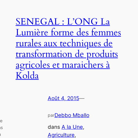
SENEGAL : L’ONG La
Lumière forme des femmes
rurales aux techniques de
transformation de produits
agricoles et maraichers à
Kolda
Août 4, 2015
—
Debbo Mballo
par
ue
dans
A la Une
, 
ns
à
Agriculture
, 