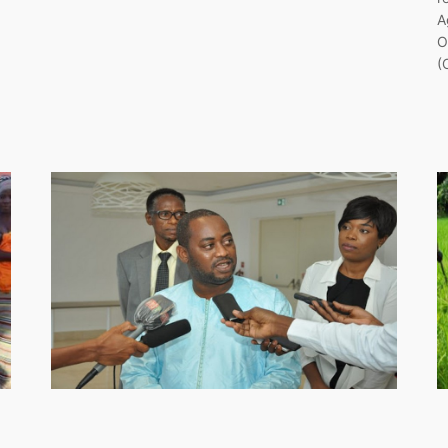
A
O
(