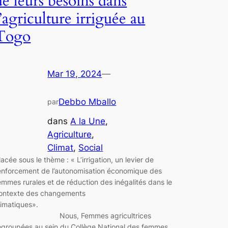
de leurs besoins dans
l’agriculture irriguée au
Togo
Mar 19, 2024
—
Debbo Mballo
par
dans
A la Une
, 
Agriculture
, 
Climat
, 
Social
lacée sous le thème : « L’irrigation, un levier de
enforcement de l’autonomisation économique des
emmes rurales et de réduction des inégalités dans le
ontexte des changements
climatiques».
Nous, Femmes agricultrices
egroupées au sein du Collège National des femmes