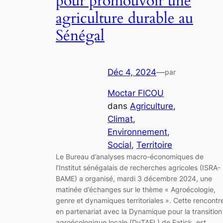
pour promouvoir une
agriculture durable au
Sénégal
Déc 4, 2024
—
par
Moctar FICOU
dans
Agriculture
, 
Climat
, 
Environnement
, 
Social
, 
Territoire
Le Bureau d’analyses macro-économiques de
l’Institut sénégalais de recherches agricoles (ISRA-
BAME) a organisé, mardi 3 décembre 2024, une
matinée d’échanges sur le thème « Agroécologie,
genre et dynamiques territoriales ». Cette rencontr
en partenariat avec la Dynamique pour la transition
agroécologique locale (DyTAEL) de Fatick, est