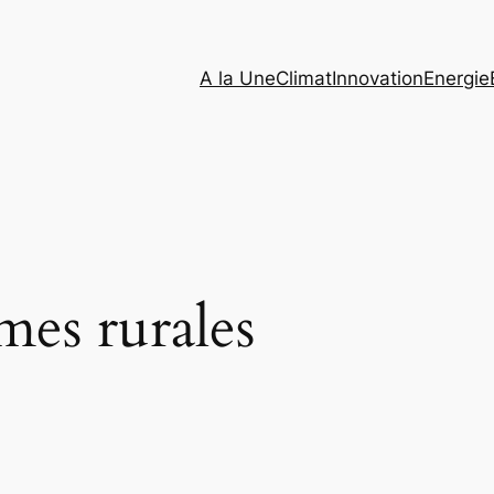
A la Une
Climat
Innovation
Energie
es rurales