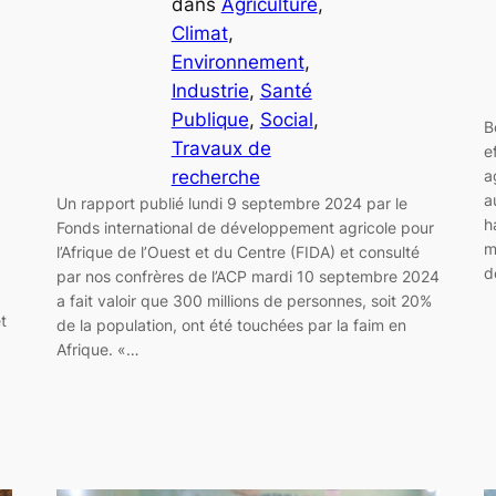
dans
Agriculture
, 
Climat
, 
Environnement
, 
Industrie
, 
Santé
Publique
, 
Social
, 
B
Travaux de
e
recherche
a
a
Un rapport publié lundi 9 septembre 2024 par le
h
Fonds international de développement agricole pour
m
l’Afrique de l’Ouest et du Centre (FIDA) et consulté
d
par nos confrères de l’ACP mardi 10 septembre 2024
a fait valoir que 300 millions de personnes, soit 20%
t
de la population, ont été touchées par la faim en
Afrique. «…