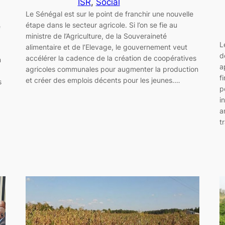
ISR
, 
Social
Le Sénégal est sur le point de franchir une nouvelle
étape dans le secteur agricole. Si l’on se fie au
e
ministre de l’Agriculture, de la Souveraineté
L
alimentaire et de l’Elevage, le gouvernement veut
d
accélérer la cadence de la création de coopératives
n
a
agricoles communales pour augmenter la production
f
et créer des emplois décents pour les jeunes.…
s
p
i
a
t