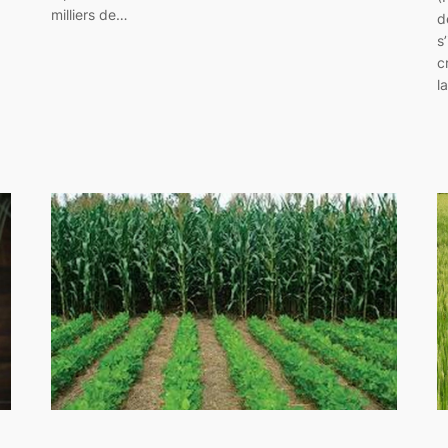
milliers de…
d
s
c
l