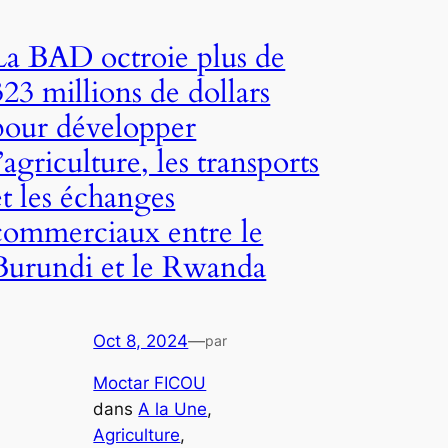
La BAD octroie plus de
323 millions de dollars
pour développer
l’agriculture, les transports
et les échanges
commerciaux entre le
Burundi et le Rwanda
Oct 8, 2024
—
par
Moctar FICOU
dans
A la Une
, 
Agriculture
, 