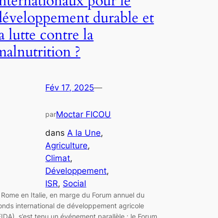
internationaux pour le
développement durable et
la lutte contre la
malnutrition ?
Fév 17, 2025
—
Moctar FICOU
par
dans
A la Une
, 
Agriculture
, 
Climat
, 
Développement
, 
ISR
, 
Social
 Rome en Italie, en marge du Forum annuel du
onds international de développement agricole
FIDA), s’est tenu un événement parallèle : le Forum