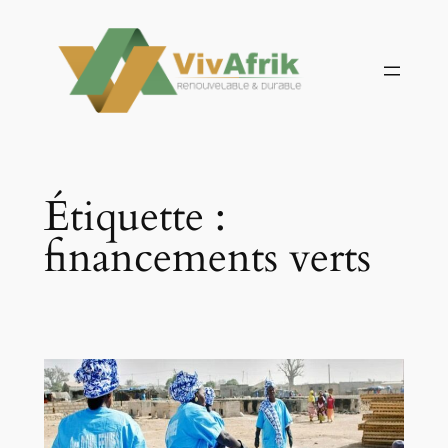
Aller
au
contenu
Étiquette :
financements verts