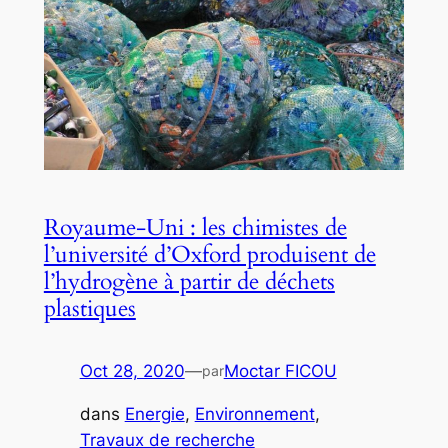
Royaume-Uni : les chimistes de
l’université d’Oxford produisent de
l’hydrogène à partir de déchets
plastiques
Oct 28, 2020
—
Moctar FICOU
par
dans
Energie
, 
Environnement
, 
Travaux de recherche