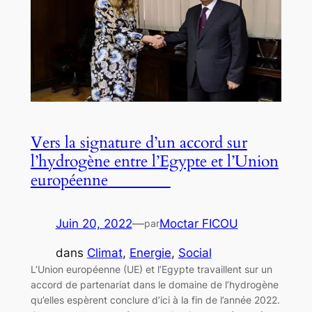
Vers la signature d’un accord sur
l’hydrogène entre l’Egypte et l’Union
européenne
Juin 20, 2022
—
Moctar FICOU
par
dans
Climat
, 
Energie
, 
Social
L’Union européenne (UE) et l’Egypte travaillent sur un
accord de partenariat dans le domaine de l’hydrogène
qu’elles espèrent conclure d’ici à la fin de l’année 2022.