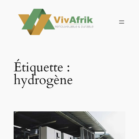
Aller
au
contenu
Étiquette :
hydrogène