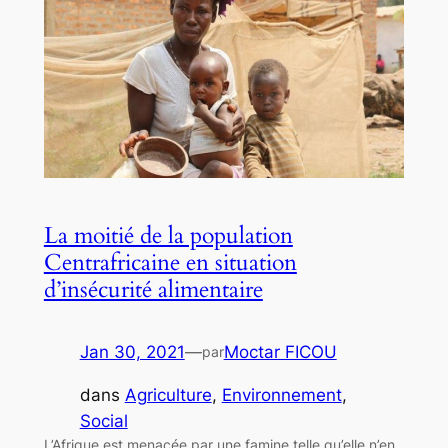
La moitié de la population
Centrafricaine en situation
d’insécurité alimentaire
Jan 30, 2021
—
Moctar FICOU
par
dans
Agriculture
, 
Environnement
, 
Social
L’Afrique est menacée par une famine telle qu’elle n’en