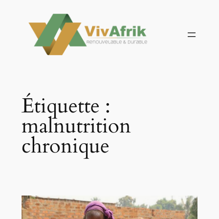
Aller
au
contenu
Étiquette :
malnutrition
chronique