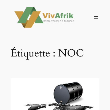
Aller
au
contenu
Étiquette :
NOC