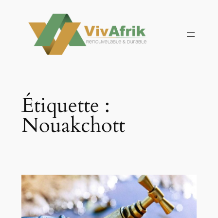
Aller
au
contenu
Étiquette :
Nouakchott