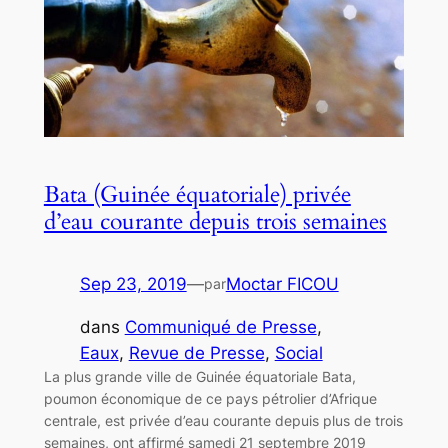
Bata (Guinée équatoriale) privée
d’eau courante depuis trois semaines
Sep 23, 2019
—
Moctar FICOU
par
dans
Communiqué de Presse
, 
Eaux
, 
Revue de Presse
, 
Social
La plus grande ville de Guinée équatoriale Bata,
poumon économique de ce pays pétrolier d’Afrique
centrale, est privée d’eau courante depuis plus de trois
semaines, ont affirmé samedi 21 septembre 2019