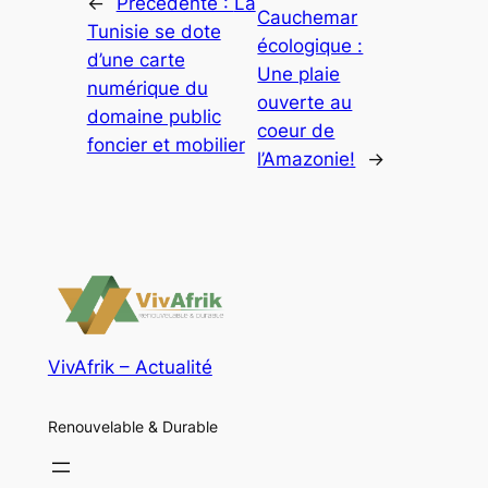
←
Précédente :
La
Cauchemar
Tunisie se dote
écologique :
d’une carte
Une plaie
numérique du
ouverte au
domaine public
coeur de
foncier et mobilier
l’Amazonie!
→
VivAfrik – Actualité
Renouvelable & Durable