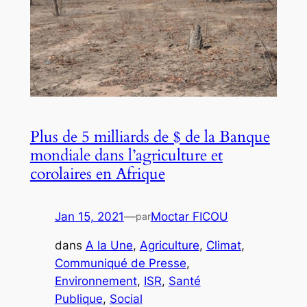
Plus de 5 milliards de $ de la Banque
mondiale dans l’agriculture et
corolaires en Afrique
Jan 15, 2021
—
Moctar FICOU
par
dans
A la Une
, 
Agriculture
, 
Climat
, 
Communiqué de Presse
, 
Environnement
, 
ISR
, 
Santé
Publique
, 
Social