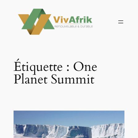
Aller
au
contenu
Étiquette :
One
Planet Summit