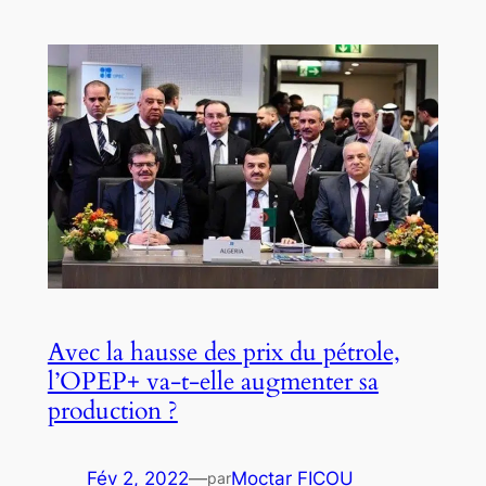
Avec la hausse des prix du pétrole,
l’OPEP+ va-t-elle augmenter sa
production ?
Fév 2, 2022
—
Moctar FICOU
par