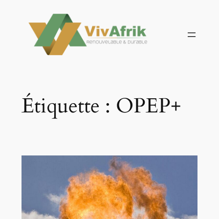
Aller
au
contenu
Étiquette :
OPEP+