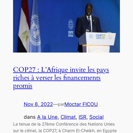
COP27 : L’Afrique invite les pays
riches à verser les financements
promis
Nov 8, 2022
—
Moctar FICOU
par
dans
A la Une
, 
Climat
, 
ISR
, 
Social
La tenue de la 27ème Conférence des Nations Unies
sur le climat, la COP27, à Charm El-Cheikh, en Egypte