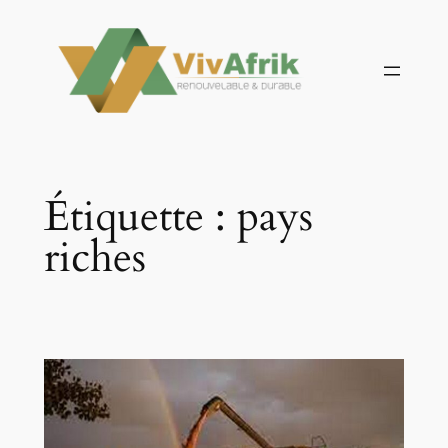
Aller
au
contenu
Étiquette :
pays
riches