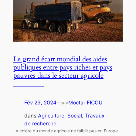
Le grand écart mondial des aides
publiques entre pays riches et pays
pauvres dans le secteur agricole
Fév 29, 2024
—
Moctar FICOU
par
dans
Agriculture
, 
Social
, 
Travaux
de recherche
La colère du monde agricole ne faiblit pas en Europe.