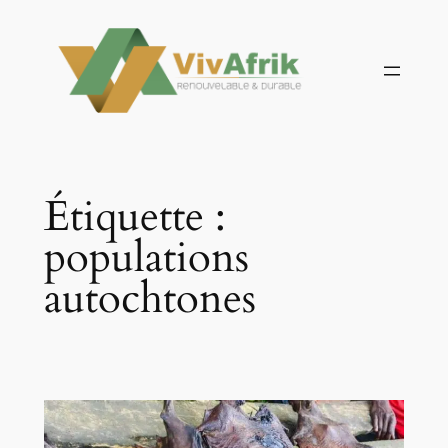
Aller
au
contenu
Étiquette :
populations
autochtones