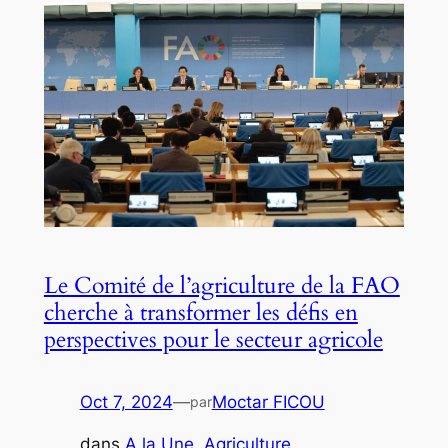
Le Comité de l’agriculture de la FAO
cherche à transformer les défis en
perspectives pour le secteur agricole
Oct 7, 2024
—
Moctar FICOU
par
dans
A la Une
, 
Agriculture
, 