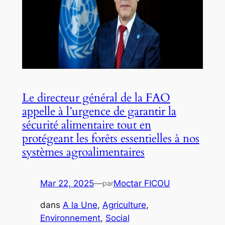
Le directeur général de la FAO
appelle à l’urgence de garantir la
sécurité alimentaire tout en
protégeant les forêts essentielles à nos
systèmes agroalimentaires
Mar 22, 2025
—
Moctar FICOU
par
dans
A la Une
, 
Agriculture
, 
Environnement
, 
Social