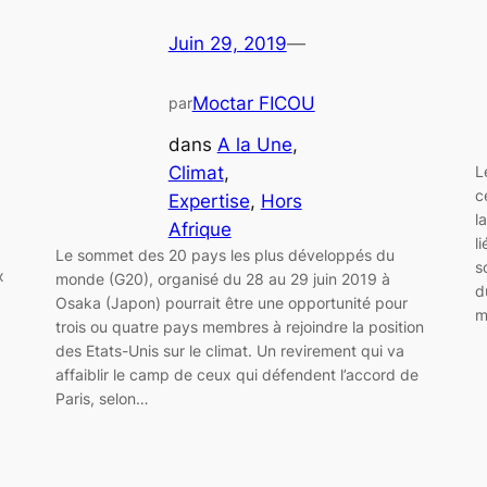
Juin 29, 2019
—
Moctar FICOU
par
dans
A la Une
, 
Climat
, 
L
c
Expertise
, 
Hors
l
Afrique
l
Le sommet des 20 pays les plus développés du
s
x
monde (G20), organisé du 28 au 29 juin 2019 à
d
Osaka (Japon) pourrait être une opportunité pour
m
trois ou quatre pays membres à rejoindre la position
des Etats-Unis sur le climat. Un revirement qui va
affaiblir le camp de ceux qui défendent l’accord de
Paris, selon…