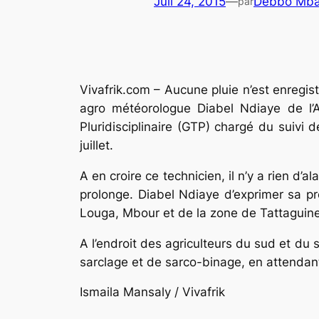
Juil 24, 2015
—
Debbo Mba
par
Vivafrik.com – Aucune pluie n’est enregistr
agro météorologue Diabel Ndiaye de l’Ag
Pluridisciplinaire (GTP) chargé du suivi
juillet.
A en croire ce technicien, il n’y a rien d
prolonge. Diabel Ndiaye d’exprimer sa p
Louga, Mbour et de la zone de Tattaguine
A l’endroit des agriculteurs du sud et d
sarclage et de sarco-binage, en attendant 
Ismaila Mansaly / Vivafrik