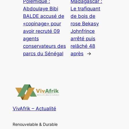
Polémique :
Madagascar :
Abdoulaye Bibi
Le trafiquant
BALDE accusé de
de bois de
«copinage» pour
rose Bekasy
avoir recruté 09
Johnfrince
agents
arrêté puis
conservateurs des
relâché 48
parcs du Sénégal
après
→
VivAfrik – Actualité
Renouvelable & Durable