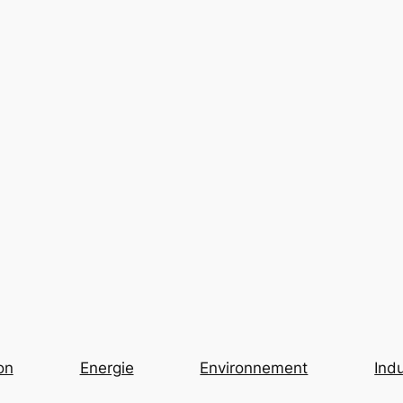
on
Energie
Environnement
Indu