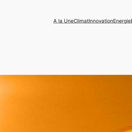
A la Une
Climat
Innovation
Energie