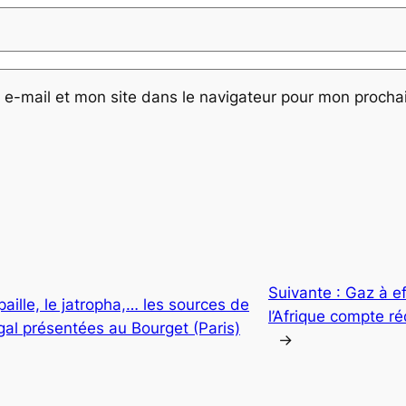
e-mail et mon site dans le navigateur pour mon proch
Suivante :
Gaz à e
aille, le jatropha,… les sources de
l’Afrique compte ré
al présentées au Bourget (Paris)
→