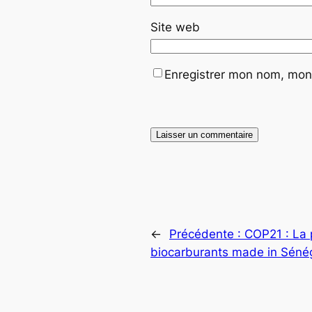
Site web
Enregistrer mon nom, mon 
←
Précédente :
COP21 : La p
biocarburants made in Sénég