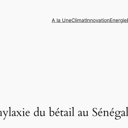
A la Une
Climat
Innovation
Energie
axie du bétail au Sénégal 