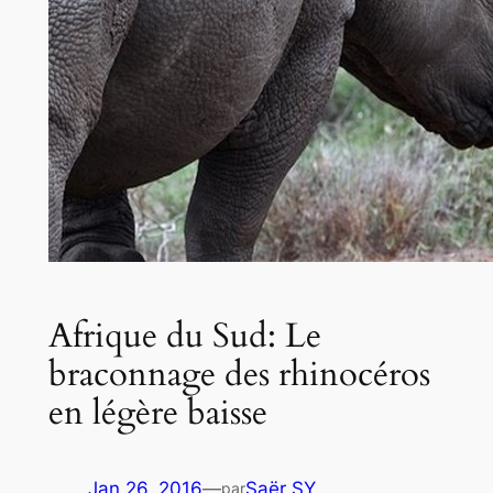
Afrique du Sud: Le
braconnage des rhinocéros
en légère baisse
Jan 26, 2016
—
Saër SY
par