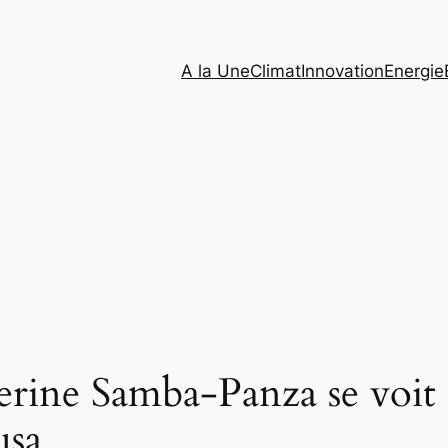
A la Une
Climat
Innovation
Energie
erine Samba-Panza se voit d
usa