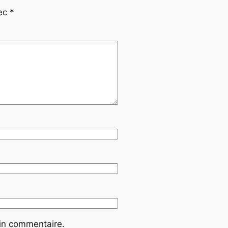
vec
*
ain commentaire.