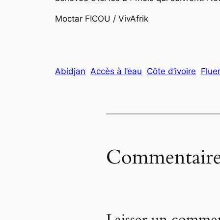
Moctar FICOU / VivAfrik
Abidjan
Accès à l’eau
Côte d’ivoire
Flue
Commentaire