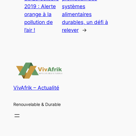
2019 : Alerte
systèmes
orange à la
alimentaires
pollution de
durables, un défi à
l’air !
relever
→
VivAfrik – Actualité
Renouvelable & Durable