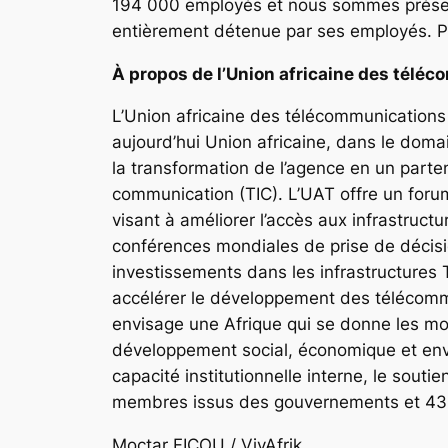
194 000 employés et nous sommes présent
entièrement détenue par ses employés. P
À propos de l’Union africaine des télé
L’Union africaine des télécommunications 
aujourd’hui Union africaine, dans le dom
la transformation de l’agence en un parten
communication (TIC). L’UAT offre un forum
visant à améliorer l’accès aux infrastruct
conférences mondiales de prise de décision
investissements dans les infrastructures T
accélérer le développement des télécommu
envisage une Afrique qui se donne les mo
développement social, économique et envi
capacité institutionnelle interne, le sout
membres issus des gouvernements et 43 me
Moctar FICOU / VivAfrik