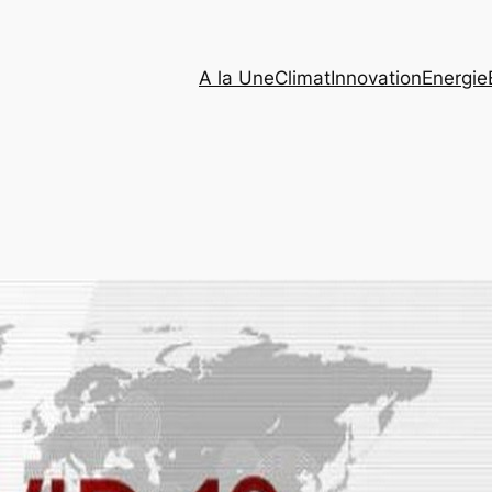
A la Une
Climat
Innovation
Energie