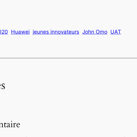
2020
Huawei
jeunes innovateurs
John Omo
UAT
s
taire