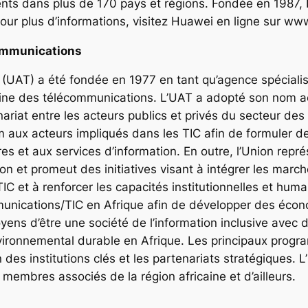
s dans plus de 170 pays et régions. Fondée en 1987, 
our plus d’informations, visitez Huawei en ligne sur w
communications
(UAT) a été fondée en 1977 en tant qu’agence spécialisée
aine des télécommunications. L’UAT a adopté son nom ac
ariat entre les acteurs publics et privés du secteur des 
 aux acteurs impliqués dans les TIC afin de formuler des
ures et aux services d’information. En outre, l’Union rep
 et promeut des initiatives visant à intégrer les marché
IC et à renforcer les capacités institutionnelles et huma
nications/TIC en Afrique afin de développer des écono
yens d’être une société de l’information inclusive avec
ronnemental durable en Afrique. Les principaux progra
ien des institutions clés et les partenariats stratégiques
mbres associés de la région africaine et d’ailleurs.