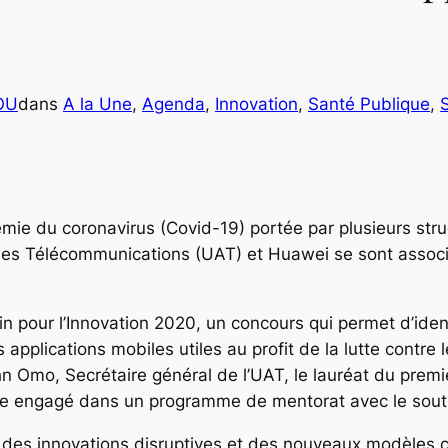
OU
dans
A la Une
, 
Agenda
, 
Innovation
, 
Santé Publique
, 
S
émie du coronavirus (Covid-19) portée par plusieurs stru
 des Télécommunications (UAT) et Huawei se sont associ
in pour l’Innovation 2020, un concours qui permet d’iden
applications mobiles utiles au profit de la lutte contre 
hn Omo, Secrétaire général de l’UAT, le lauréat du prem
re engagé dans un programme de mentorat avec le souti
ter des innovations disruptives et des nouveaux modèles