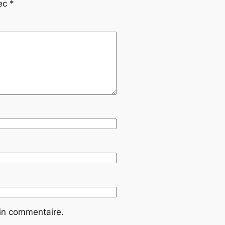
vec
*
ain commentaire.