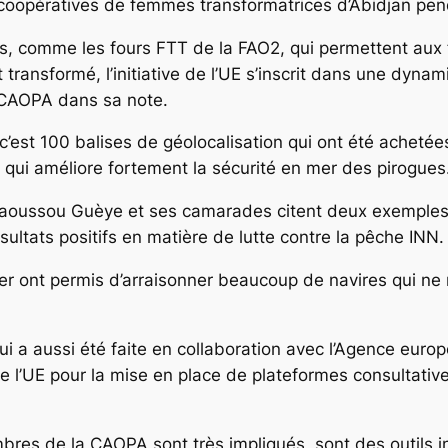
s coopératives de femmes transformatrices d’Abidjan pen
ons, comme les fours FTT de la FAO2, qui permettent aux
it transformé, l’initiative de l’UE s’inscrit dans une dy
a CAOPA dans sa note.
’est 100 balises de géolocalisation qui ont été achetées
e qui améliore fortement la sécurité en mer des pirogues
aoussou Guèye et ses camarades citent deux exemples 
sultats positifs en matière de lutte contre la pêche INN.
mer ont permis d’arraisonner beaucoup de navires qui ne
ui a aussi été faite en collaboration avec l’Agence eur
 de l’UE pour la mise en place de plateformes consultati
bres de la CAOPA sont très impliqués, sont des outils