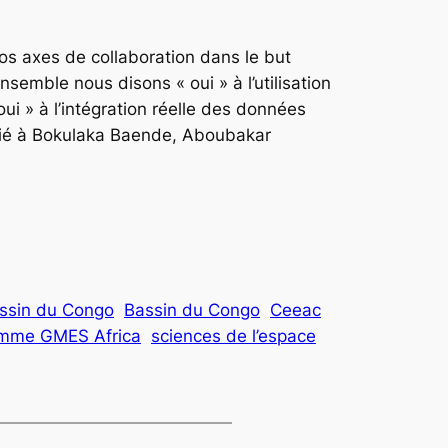
nos axes de collaboration dans le but
semble nous disons « oui » à l’utilisation
i » à l’intégration réelle des données
nfié à Bokulaka Baende, Aboubakar
bassin du Congo
Bassin du Congo
Ceeac
mme GMES Africa
sciences de l’espace