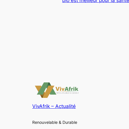
bio est meilleur pour la sant
VivAfrik – Actualité
Renouvelable & Durable