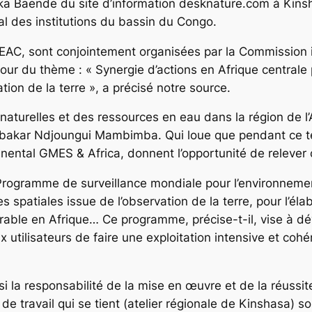
a Baende du site d’information desknature.com à Kinsh
nal des institutions du bassin du Congo.
EEAC, sont conjointement organisées par la Commission 
r du thème : « Synergie d’actions en Afrique centrale
tion de la terre », a précisé notre source.
naturelles et des ressources en eau dans la région de l
bakar Ndjoungui Mambimba. Qui loue que pendant ce temp
ental GMES & Africa, donnent l’opportunité de relever c
ogramme de surveillance mondiale pour l’environnement 
ées spatiales issue de l’observation de la terre, pour l’é
able en Afrique… Ce programme, précise-t-il, vise à dév
x utilisateurs de faire une exploitation intensive et co
 la responsabilité de la mise en œuvre et de la réussi
e de travail qui se tient (atelier régionale de Kinshasa) 