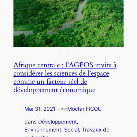
Afrique centrale : l’AGEOS invite à
considérer les sciences de l’espace
comme un facteur réel de
développement économique
Mai 31, 2021
—
Moctar FICOU
par
dans
Développement
, 
Environnement
, 
Social
, 
Travaux de