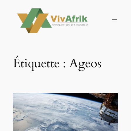
Aller
au
contenu
Étiquette :
Ageos