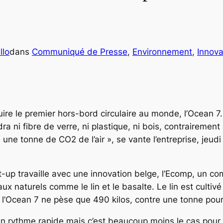
llo
dans
Communiqué de Presse
, 
Environnement
, 
Innova
ire le premier hors-bord circulaire au monde, l’Ocean 7
ra ni fibre de verre, ni plastique, ni bois, contrairemen
 une tonne de CO2 de l’air », se vante l’entreprise, jeud
t-up travaille avec une innovation belge, l’Ecomp, un co
 naturels comme le lin et le basalte. Le lin est cultivé 
e l’Ocean 7 ne pèse que 490 kilos, contre une tonne pour
 un rythme rapide mais c’est beaucoup moins le cas pou