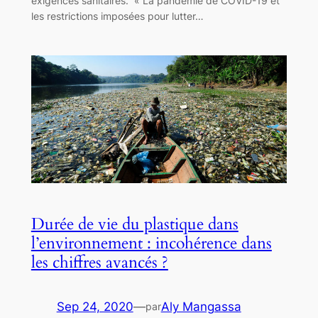
exigences sanitaires. « La pandémie de COVID-19 et
les restrictions imposées pour lutter…
Durée de vie du plastique dans
l’environnement : incohérence dans
les chiffres avancés ?
Sep 24, 2020
—
Aly Mangassa
par