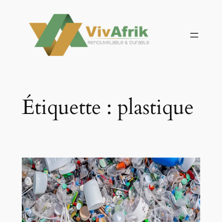
Aller
au
contenu
Étiquette :
plastique