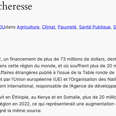
cheresse
COU
dans
Agriculture
, 
Climat
, 
Pauvreté
, 
Santé Publique
, 
S
 un financement de plus de 73 millions de dollars, desti
ans cette région du monde, et où souffrent plus de 20 m
aires étrangères publié à l’issue de la Table ronde de 
t par l’Union européenne (UE) et l’Organisation des Nat
ent international, responsable de l’Agence de dévelop
vit en Éthiopie, au Kenya et en Somalie, plus de 20 mill
 région en 2022, ce qui représenterait une augmentatio
igné la même source.